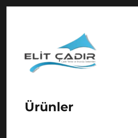
Depo Çadırı, Tente, Branda
Elit Çadır
Ürünler