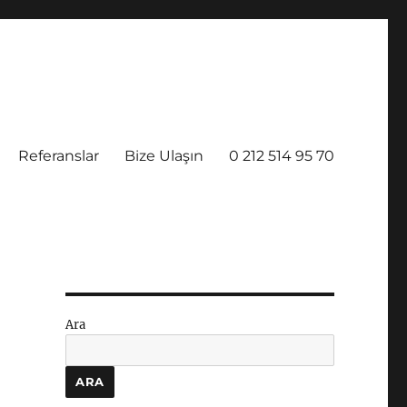
Referanslar
Bize Ulaşın
0 212 514 95 70
Ara
ARA